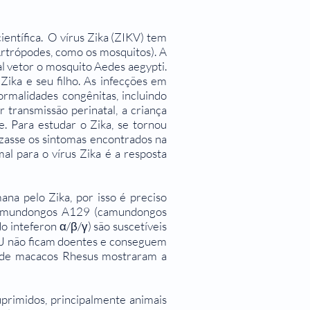
entífica. O vírus Zika (ZIKV) tem
Artrópodes, como os mosquitos). A
l vetor o mosquito Aedes aegypti.
Zika e seu filho. As infecções em
rmalidades congênitas, incluindo
 transmissão perinatal, a criança
e. Para estudar o Zika, se tornou
izasse os sintomas encontrados na
l para o vírus Zika é a resposta
na pelo Zika, por isso é preciso
 camundongos A129 (camundongos
 inteferon α/β/γ) são suscetíveis
J não ficam doentes e conseguem
s de macacos Rhesus mostraram a
primidos, principalmente animais