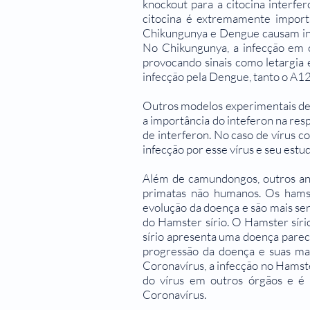
knockout para a citocina interfe
citocina é extremamente importa
Chikungunya e Dengue causam in
No Chikungunya, a infecção em 
provocando sinais como letargia e
infecção pela Dengue, tanto o A12
Outros modelos experimentais de a
a importância do inteferon na re
de interferon. No caso de vírus c
infecção por esse vírus e seu estud
Além de camundongos, outros ani
primatas não humanos. Os hamst
evolução da doença e são mais sen
do Hamster sírio. O Hamster sírio
sírio apresenta uma doença pare
progressão da doença e suas m
Coronavírus, a infecção no Hamste
do vírus em outros órgãos e é
Coronavírus.