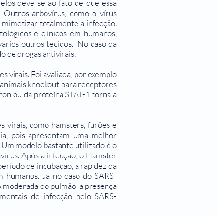
delos deve-se ao fato de que essa
. Outros arbovírus, como o vírus
imetizar totalmente a infecção.
ológicos e clínicos em humanos,
 vários outros tecidos. No caso da
 de drogas antivirais.
 virais. Foi avaliada, por exemplo
 animais knockout para receptores
ron ou da proteína STAT-1 torna a
 virais, como hamsters, furões e
gia, pois apresentam uma melhor
 Um modelo bastante utilizado é o
avírus. Após a infecção, o Hamster
ríodo de incubação, a rapidez da
m humanos. Já no caso do SARS-
ção moderada do pulmão, a presença
mentais de infecção pelo SARS-