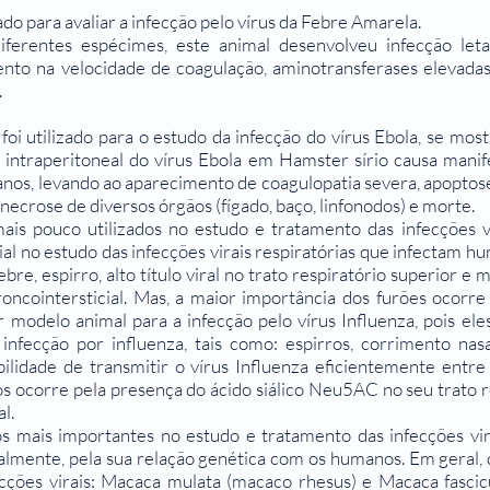
do para avaliar a infecção pelo vírus da Febre Amarela.
ferentes espécimes, este animal desenvolveu infecção letal
ento na velocidade de coagulação, aminotransferases elevadas
.
oi utilizado para o estudo da infecção do vírus Ebola, se mos
o intraperitoneal do vírus Ebola em Hamster sírio causa manif
nos, levando ao aparecimento de coagulopatia severa, apoptose 
u necrose de diversos órgãos (fígado, baço, linfonodos) e morte.
mais pouco utilizados no estudo e tratamento das infecções 
l no estudo das infecções virais respiratórias que infectam 
re, espirro, alto título viral no trato respiratório superior e
ncointersticial. Mas, a maior importância dos furões ocorre
 modelo animal para a infecção pelo vírus Influenza, pois ele
fecção por influenza, tais como: espirros, corrimento nasal,
bilidade de transmitir o vírus Influenza eficientemente entre
 ocorre pela presença do ácido siálico Neu5AC no seu trato resp
al.
 mais importantes no estudo e tratamento das infecções vi
ipalmente, pela sua relação genética com os humanos. Em geral
ecções virais: Macaca mulata (macaco rhesus) e Macaca fasci