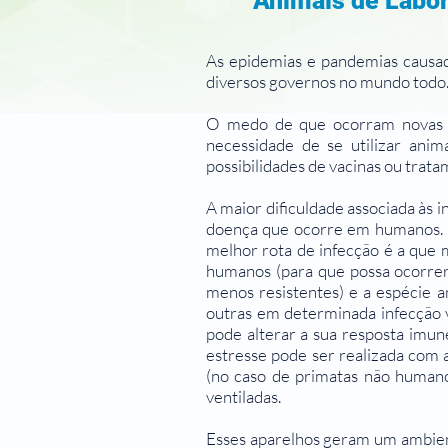
Animais de Labor
As epidemias e pandemias causad
diversos governos no mundo todo
O medo de que ocorram novas ep
necessidade de se utilizar anim
possibilidades de vacinas ou trat
A maior dificuldade associada às 
doença que ocorre em humanos. O
melhor rota de infecção é a que 
humanos (para que possa ocorrer a 
menos resistentes) e a espécie 
outras em determinada infecção v
pode alterar a sua resposta imun
estresse pode ser realizada com 
(no caso de primatas não humano
ventiladas.
Esses aparelhos geram um ambiente