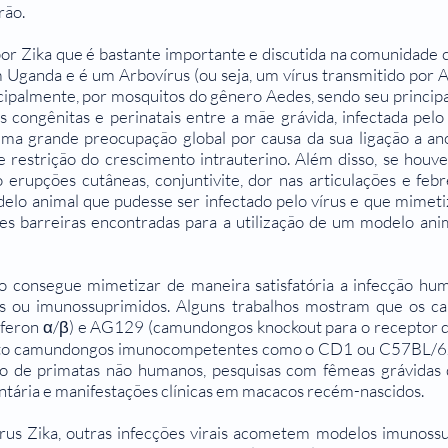
rão.
r Zika que é bastante importante e discutida na comunidade ci
m Uganda e é um Arbovírus (ou seja, um vírus transmitido por 
cipalmente, por mosquitos do gênero Aedes, sendo seu principa
congênitas e perinatais entre a mãe grávida, infectada pelo 
ma grande preocupação global por causa da sua ligação a ano
 restrição do crescimento intrauterino. Além disso, se houver
rupções cutâneas, conjuntivite, dor nas articulações e febr
delo animal que pudesse ser infectado pelo vírus e que mimet
s barreiras encontradas para a utilização de um modelo anima
onsegue mimetizar de maneira satisfatória a infecção huma
dos ou imunossuprimidos. Alguns trabalhos mostram que os
rferon α/β) e AG129 (camundongos knockout para o receptor do
uanto camundongos imunocompetentes como o CD1 ou C57BL/6
aso de primatas não humanos, pesquisas com fêmeas grávida
ntária e manifestações clínicas em macacos recém-nascidos.
írus Zika, outras infecções virais acometem modelos imunossu