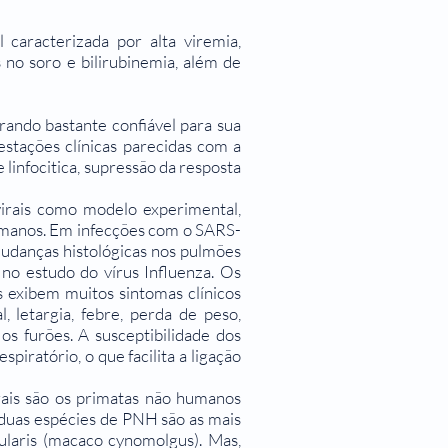
 caracterizada por alta viremia,
 no soro e bilirubinemia, além de
trando bastante confiável para sua
estações clínicas parecidas com a
linfocitica, supressão da resposta
virais como modelo experimental,
humanos. Em infecções com o SARS-
 mudanças histológicas nos pulmões
 no estudo do vírus Influenza. Os
s exibem muitos sintomas clínicos
 letargia, febre, perda de peso,
 os furões. A susceptibilidade dos
iratório, o que facilita a ligação
rais são os primatas não humanos
, duas espécies de PNH são as mais
cularis (macaco cynomolgus). Mas,