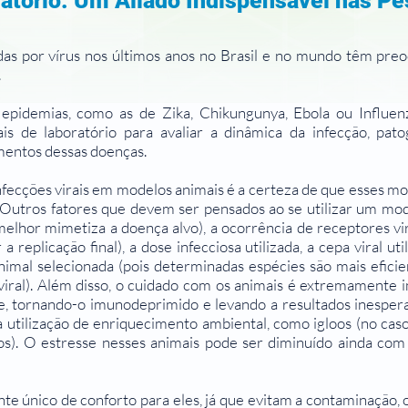
atório: Um Aliado Indispensável nas P
as por vírus nos últimos anos no Brasil e no mundo têm preo
.
idemias, como as de Zika, Chikungunya, Ebola ou Influen
ais de laboratório para avaliar a dinâmica da infecção, pa
amentos dessas doenças.
infecções virais em modelos animais é a certeza de que esses 
utros fatores que devem ser pensados ao se utilizar um model
melhor mimetiza a doença alvo), a ocorrência de receptores vi
replicação final), a dose infecciosa utilizada, a cepa viral ut
animal selecionada (pois determinadas espécies são mais efic
iral). Além disso, o cuidado com os animais é extremamente i
e, tornando-o imunodeprimido e levando a resultados inesper
a utilização de enriquecimento ambiental, como igloos (no c
s). O estresse nesses animais pode ser diminuído ainda com a
 único de conforto para eles, já que evitam a contaminação, o