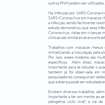
outros PNH podem ser utilizados,
Na infecção por SARS-Coronavíru
SARS-Coronavírus em macacos rhe
a infecção, sendo facilmente reso
estudo demonstrou que essa infe
Coronavírus, vistas em crianças 
clínicas são similares às encontr
Trabalhos com macacos rhesus 
mimetizando a inoculação pela p
Por isso, esses modelos são muit
específicos. Além disso, macac
importante para se estudar o ava
também já foi observada em ma
pesquisadores conseguiram detect
que a doença pode ser estudada 
Existem diversos trabalhos, além
importante a ter em mente ao se t
patogênia, ciclo viral), a via 