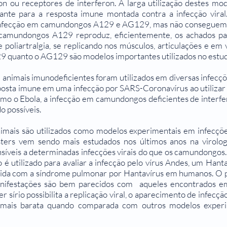
ron ou receptores de interferon. A larga utilização destes mo
nte para a resposta imune montada contra a infecção viral
fecção em camundongos A129 e AG129, mas não conseguem m
camundongos A129 reproduz, eficientemente, os achados pat
 poliartralgia, se replicando nos músculos, articulações e em
9 quanto o AG129 são modelos importantes utilizados no estudo
nimais imunodeficientes foram utilizados em diversas infecções
sposta imune em uma infecção por SARS-Coronavírus ao utilizar
omo o Ebola, a infecção em camundongos deficientes de interfe
o possíveis.
mais são utilizados como modelos experimentais em infecções
ers vem sendo mais estudados nos últimos anos na virolo
síveis a determinadas infecções virais do que os camundongos.
 é utilizado para avaliar a infecção pelo vírus Andes, um Hant
cida com a síndrome pulmonar por Hantavírus em humanos. O pe
anifestações são bem parecidos com aqueles encontrados e
r sírio possibilita a replicação viral, o aparecimento de infec
 mais barata quando comparada com outros modelos experi