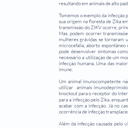
resultando em animais de alto pad
Tomemos o exemplo da infecção po
sua origem na floresta de Zika e
transmissão do ZIKV ocorre, prin
Mas, podem ocorrer transmissões 
mulheres grávidas se tornaram u
microcefalia, aborto espontâneo e
pode desenvolver sintomas como e
necessário a utilização de um mo
infecção humana. Uma das maiore
imune.
Um animal imunocompetente não c
utilizar animais imunodeprimi
knockout para o receptor do Inte
para a infecção pelo Zika, enq
acabar com a infecção. Já no c
ocorrência de infecção transplace
Além da infecção causada pelo v