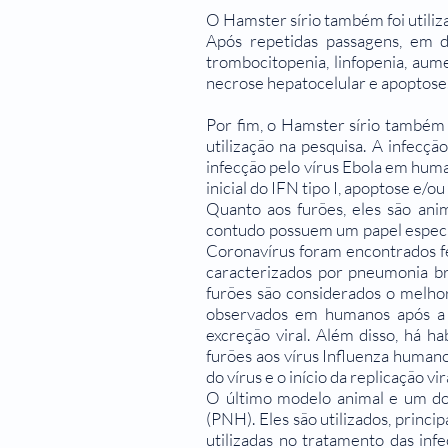
O Hamster sírio também foi utiliza
Após repetidas passagens, em di
trombocitopenia, linfopenia, aum
necrose hepatocelular e apoptose
Por fim, o Hamster sírio também f
utilização na pesquisa. A infecçã
infecção pelo vírus Ebola em huma
inicial do IFN tipo I, apoptose e/o
Quanto aos furões, eles são ani
contudo possuem um papel especia
Coronavírus foram encontrados feb
caracterizados por pneumonia bro
furões são considerados o melhor
observados em humanos após a in
excreção viral. Além disso, há ha
furões aos vírus Influenza humanos
do vírus e o início da replicação vir
O último modelo animal e um dos
(PNH). Eles são utilizados, princ
utilizadas no tratamento das inf