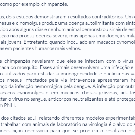
 como por exemplo, chimpanzés.
s, dois estudos demonstraram resultados contraditórios. Um e
sus e cinomolgus produz uma doença autolimitante com sint
lvido após alguns dias e nenhum animal demonstrou sinais de es
cção não produz doença severa, mas apenas uma doença simila
mais jovens. Entretanto, quando inoculado em macacos cynomol
adas em pacientes humanos mais velhos.
e chimpanzés revelaram que eles se infectam com o vírus 
icada do mosquito. Esses animais desenvolvem uma infecção e 
o utilizados para estudar a imunogenicidade e eficácia das v
os rhesus infectados pela via intravenosa apresentaram h
nço da infecção hemorrágica pela dengue. A infecção por outr
cacos cynomolgos e em macacos rhesus grávidas, adultos 
ar o vírus no sangue, anticorpos neutralizantes e até proteç
em PNH.
 dos citados aqui, relatando diferentes modelos experimentais
rabalhar com animais de laboratório na virologia é o alvo do 
de inoculação necessária para que se produza o resultado esp