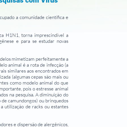
esquisas com Vírus
cupado a comunidade científica e
za H1N1, torna imprescindível a
togênese e para se estudar novas
modelos mimetizam perfeitamente a
o animal é a rota de infecção (a
rais similares aos encontrados em
ilizada (algumas cepas são mais ou
ientes como modelo animal do que
mportante, pois o estresse animal
ados na pesquisa. A diminuição do
aso de camundongos) ou brinquedos
 utilização de racks ou estantes
dores e dispersão de alergênicos,