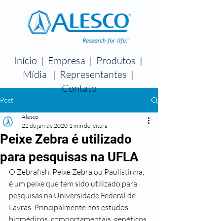
Início
|
Empresa
|
Produtos
|
Mídia
|
Representantes
|
Contato
Post
Alesco
22 de jan. de 2020
1 min de leitura
Peixe Zebra é utilizado
para pesquisas na UFLA
O Zebrafish, Peixe Zebra ou Paulistinha, 
é um peixe que tem sido utilizado para 
pesquisas na Universidade Federal de 
Lavras. Principalmente nos estudos 
biomédicos, comportamentais, genéticos 