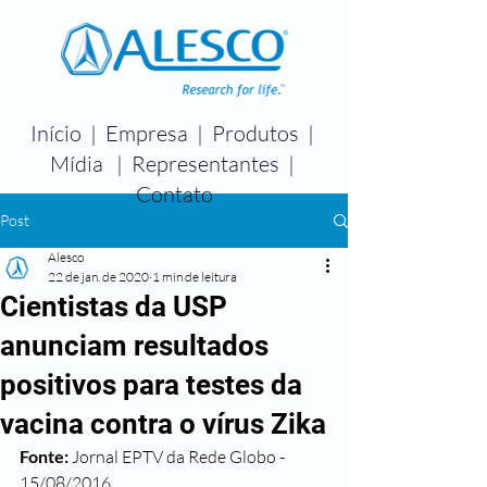
Início
|
Empresa
|
Produtos
|
Mídia
|
Representantes
|
Contato
Post
Alesco
22 de jan. de 2020
1 min de leitura
Cientistas da USP
anunciam resultados
positivos para testes da
vacina contra o vírus Zika
Fonte:
 Jornal EPTV da Rede Globo - 
15/08/2016