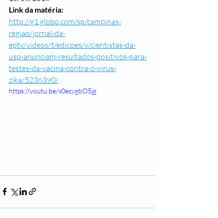
Link da matéria:
http://g1.globo.com/sp/campinas-
regiao/jornal-da-
eptv/videos/t/edicoes/v/cientistas-da-
usp-anunciam-resultados-positivos-para-
testes-da-vacina-contra-o-virus-
zika/5236390/
https://youtu.be/x0ecygbO5jg