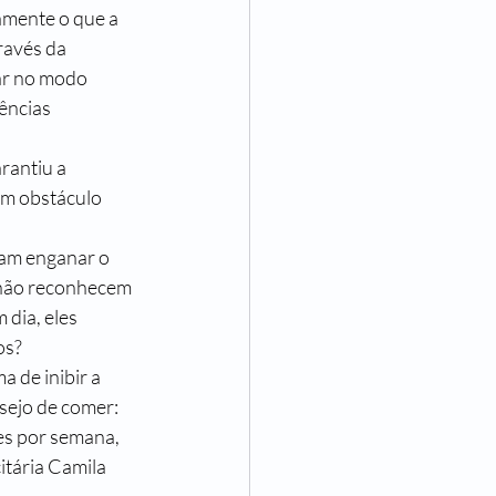
amente o que a 
ravés da 
ar no modo 
ências 
rantiu a 
um obstáculo 
ram enganar o 
não reconhecem 
dia, eles 
os?
 de inibir a 
sejo de comer: 
zes por semana, 
itária Camila 