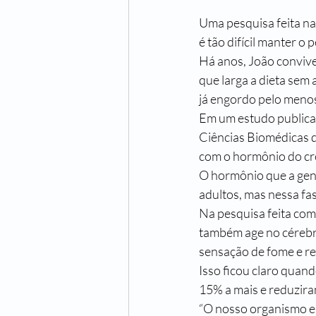
Uma pesquisa feita na
é tão difícil manter o
Há anos, João convive
que larga a dieta sem 
já engordo pelo menos 
Em um estudo publicad
Ciências Biomédicas d
com o hormônio do cr
O hormônio que a gen
adultos, mas nessa fa
Na pesquisa feita co
também age no cérebro
sensação de fome e re
Isso ficou claro qua
15% a mais e reduzira
“O nosso organismo en