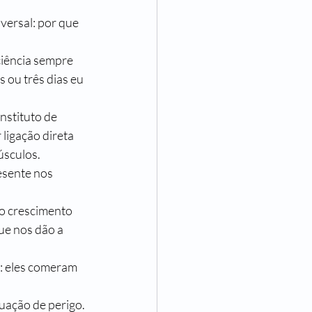
ersal: por que 
iência sempre 
 ou três dias eu 
stituto de 
ligação direta 
úsculos.
sente nos 
o crescimento 
ue nos dão a 
: eles comeram 
uação de perigo. 