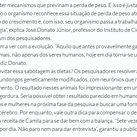
 ter mecanismos que previnam a perda de peso. E isso é just
 o organismo reconhece essa situação de perda de peso at
do crescimento e, com isso, seu organismo passa a trabalh
”, explica José Donato Júnior, professor do Instituto de Ci
um dos pesquisadores.
a ver com a evolução. “Aquilo que antes provavelmente ga
mais, não apenas dos seres humanos, hoje em dia torna-se 
 diz Donato.
evitar essa sabotagem às dietas? Os pesquisadores resolve
undongos geneticamente modificados, com neurônios que 
ento. O resultado nesses animais foi impressionante: em um 
gordura. Seria possível obter resultado parecido em human
ns e mulheres na próxima fase da pesquisa e buscar uma forma
érebro. Por enquanto, vale outra dica para compensar o de
 a receita de Camila para se dar bem com a balança. “Sete ve
r dia. Não paro nem para dar entrevista”, garantiu a public