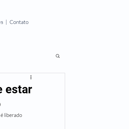
es
|
Contato
e estar
o
é liberado 