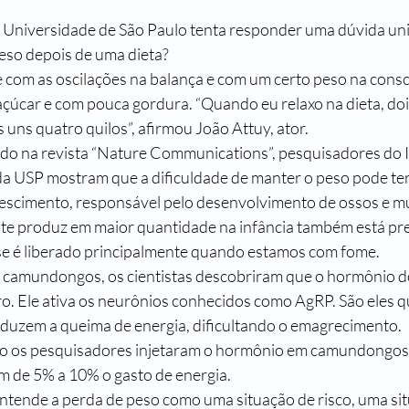
 Universidade de São Paulo tenta responder uma dúvida univ
 peso depois de uma dieta?
 com as oscilações na balança e com um certo peso na consc
açúcar e com pouca gordura. “Quando eu relaxo na dieta, dois
uns quatro quilos”, afirmou João Attuy, ator.
o na revista “Nature Communications”, pesquisadores do In
a USP mostram que a dificuldade de manter o peso pode ter 
escimento, responsável pelo desenvolvimento de ossos e m
te produz em maior quantidade na infância também está pre
se é liberado principalmente quando estamos com fome.
m camundongos, os cientistas descobriram que o hormônio d
. Ele ativa os neurônios conhecidos como AgRP. São eles q
duzem a queima de energia, dificultando o emagrecimento.
ndo os pesquisadores injetaram o hormônio em camundongos
m de 5% a 10% o gasto de energia.
tende a perda de peso como uma situação de risco, uma sit