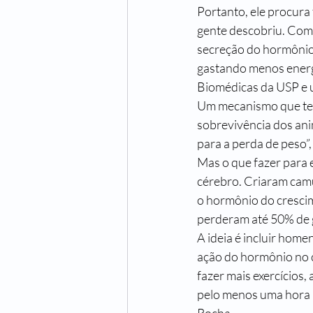
Portanto, ele procura
gente descobriu. Como
secreção do hormônio 
gastando menos energia
Biomédicas da USP e 
Um mecanismo que tem 
sobrevivência dos ani
para a perda de peso”,
Mas o que fazer para 
cérebro. Criaram cam
o hormônio do crescim
perderam até 50% de 
A ideia é incluir home
ação do hormônio no c
fazer mais exercícios,
pelo menos uma hora po